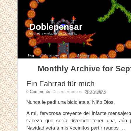
Doblepensar
Vida, obra y milagros de Olavia Kite.
Blog
Y esto qué o qué
Archives
Monthly Archive for Sep
Ein Fahrrad für mich
0
Comments
. Desenterrado en
2007/09/25
.
Nunca le pedí una bicicleta al Niño Dios.
A mí, fervorosa creyente del infante mensajer
cabeza que sería divertido tener una, aún
Navidad veía a mis vecinitos partir raudos …