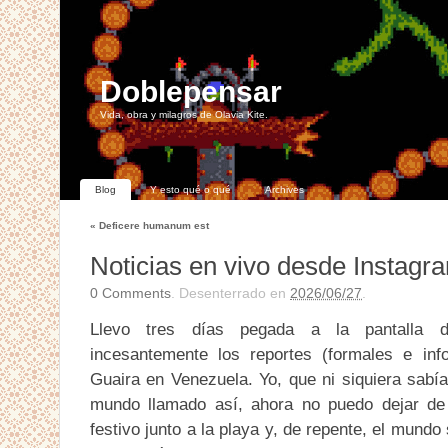
Doblepensar
Vida, obra y milagros de Olavia Kite.
Blog
Y esto qué o qué
Archives
«
Deficere humanum est
Noticias en vivo desde Instagra
0
Comments
. Desenterrado en
2026/06/27
.
Llevo tres días pegada a la pantalla d
incesantemente los reportes (formales e in
Guaira en Venezuela. Yo, que ni siquiera sabía
mundo llamado así, ahora no puedo dejar de
festivo junto a la playa y, de repente, el mund