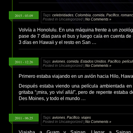
2015 - 03.09
Tags:
celebridades
,
Colombia
,
comida
,
Pacífico
,
roman
Posted in Uncategorized |
No Comments »
Volvía a Honolulu. En una máquina frente a un zool
pase de 7 días para el bus y luego caía en cuenta de 
3 días en Hawaii y el resto en San …
2011 - 12.26
Tags:
aviones
,
comida
,
Estados Unidos
,
Pacífico
,
pelícu
Posted in Uncategorized |
No Comments »
Primero estaba viajando en un avión hacia Hilo, Hawai
Después estaba viendo una película ambientada en
gritaba “¡mira, yo viví allá!”, pero de repente estaba 
Des Moines, y todo el mundo …
2011 - 06.25
Tags:
aviones
,
Pacífico
,
viajes
Posted in Uncategorized |
No Comments »
Viajaba a Guam y Saipan. Llegar a Saipan