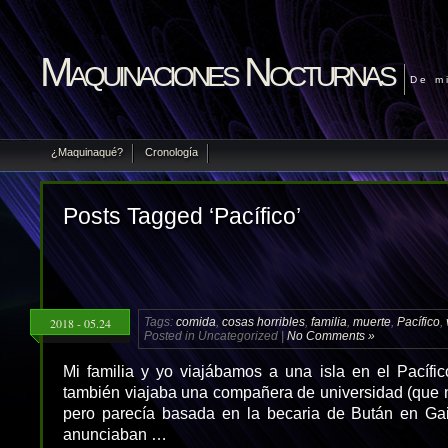
Maquinaciones Nocturnas
De m
¿Maquinaqué?
Cronología
Posts Tagged ‘Pacífico’
2018 - 05.24
Tags:
comida
,
cosas horribles
,
familia
,
muerte
,
Pacífico
,
Posted in Uncategorized |
No Comments »
Mi familia y yo viajábamos a una isla en el Pacífi
también viajaba una compañera de universidad (que n
pero parecía basada en la becaria de Bután en Gaid
anunciaban …