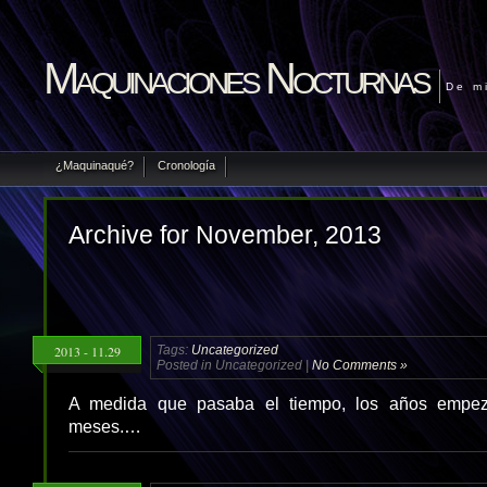
Maquinaciones Nocturnas
De m
¿Maquinaqué?
Cronología
Archive for November, 2013
2013 - 11.29
Tags:
Uncategorized
Posted in Uncategorized |
No Comments »
A medida que pasaba el tiempo, los años empez
meses.…