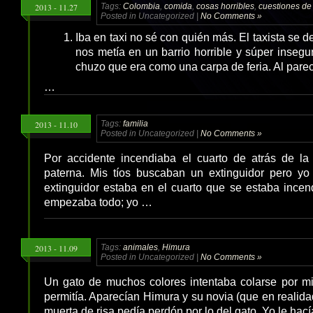
2013 - 11.27
Tags:
Colombia
,
comida
,
cosas horribles
,
cuestiones de
Posted in Uncategorized |
No Comments »
Iba en taxi no sé con quién más. El taxista se 
nos metía en un barrio horrible y súper inseg
chuzo que era como una carpa de feria. Al pare
…
2013 - 11.10
Tags:
familia
Posted in Uncategorized |
No Comments »
Por accidente incendiaba el cuarto de atrás de l
paterna. Mis tíos buscaban un extinguidor pero yo
extinguidor estaba en el cuarto que se estaba ince
empezaba todo; yo …
2013 - 11.09
Tags:
animales
,
Himura
Posted in Uncategorized |
No Comments »
Un gato de muchos colores intentaba colarse por mi
permitía. Aparecían Himura y su novia (que en realidad
muerta de risa pedía perdón por lo del gato. Yo le hac