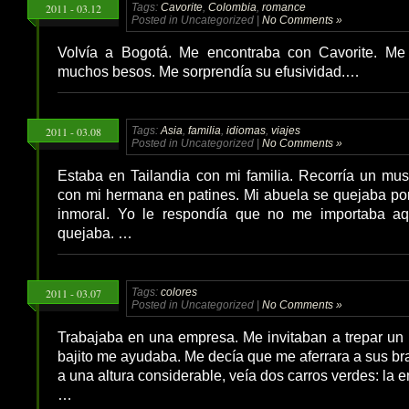
2011 - 03.12
Tags:
Cavorite
,
Colombia
,
romance
Posted in Uncategorized |
No Comments »
Volvía a Bogotá. Me encontraba con Cavorite. M
muchos besos. Me sorprendía su efusividad.…
2011 - 03.08
Tags:
Asia
,
familia
,
idiomas
,
viajes
Posted in Uncategorized |
No Comments »
Estaba en Tailandia con mi familia. Recorría un mu
con mi hermana en patines. Mi abuela se quejaba po
inmoral. Yo le respondía que no me importaba aq
quejaba. …
2011 - 03.07
Tags:
colores
Posted in Uncategorized |
No Comments »
Trabajaba en una empresa. Me invitaban a trepar un
bajito me ayudaba. Me decía que me aferrara a sus br
a una altura considerable, veía dos carros verdes: la
…