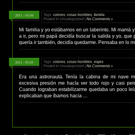
2011 - 03.04
Tags:
colores
,
cosas horribles
,
familia
Posted in Uncategorized |
No Comments »
Mi familia y yo estábamos en un laberinto. Mi mamá 
a ir, pero mi papá decidía buscar la salida y yo, que
quería ir también, decidía quedarme. Pensaba en lo
2011 - 03.03
Tags:
colores
,
cosas horribles
,
viajes
Posted in Uncategorized |
No Comments »
Era una astronauta. Tenía la cabina de mi nave ma
excesiva presión me hacía ver todo rojo y casi per
Cuando lograban estabilizarme quedaba un poco le
explicaban que íbamos hacia …