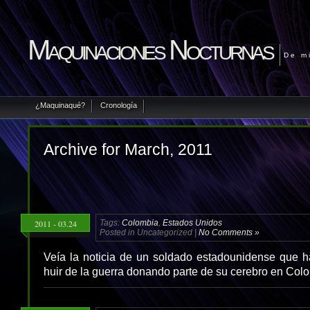
Maquinaciones Nocturnas
De m
¿Maquinaqué?
Cronología
Archive for March, 2011
2011 - 03.24
Tags:
Colombia
,
Estados Unidos
Posted in Uncategorized |
No Comments »
Veía la noticia de un soldado estadounidense que h
huir de la guerra donando parte de su cerebro en Co