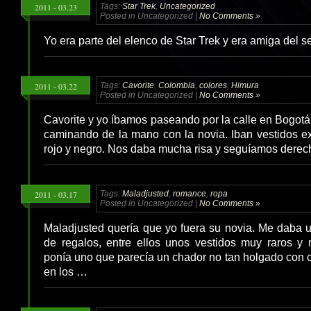
2011 - 03.23
Tags:
Star Trek
,
Uncategorized
Posted in Uncategorized |
No Comments »
Yo era parte del elenco de Star Trek y era amiga del
2011 - 03.22
Tags:
Cavorite
,
Colombia
,
colores
,
Himura
Posted in Uncategorized |
No Comments »
Cavorite y yo íbamos paseando por la calle en Bogot
caminando de la mano con la novia. Iban vestidos e
rojo y negro. Nos daba mucha risa y seguíamos dere
2011 - 03.17
Tags:
Maladjusted
,
romance
,
ropa
Posted in Uncategorized |
No Comments »
Maladjusted quería que yo fuera su novia. Me daba 
de regalos, entre ellos unos vestidos muy raros y
ponía uno que parecía un chador no tan holgado con ca
en los …