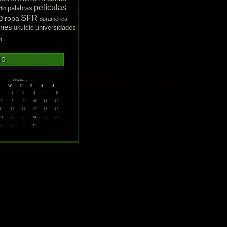
películas
palabras
dio
e
SFR
ropa
Suramérica
enes
ukulele
universidades
n
do
October 2008
W
T
F
S
S
1
2
3
4
5
7
8
9
10
11
12
14
15
16
17
18
19
21
22
23
24
25
26
28
29
30
31