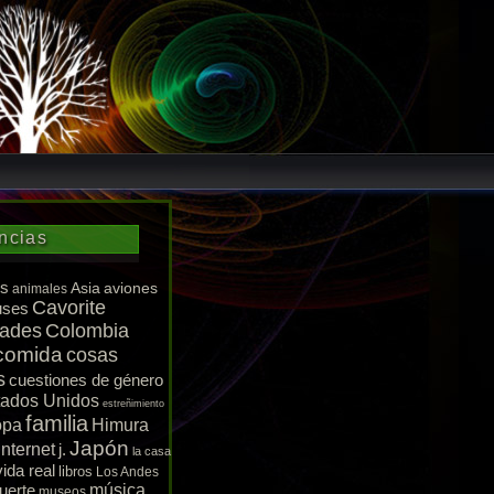
ncias
s
Asia
aviones
animales
Cavorite
uses
dades
Colombia
comida
cosas
s
cuestiones de género
tados Unidos
estreñimiento
familia
opa
Himura
Japón
Internet
j.
la casa
vida real
libros
Los Andes
uerte
música
museos