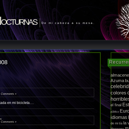
Nocturnas
De mi cabeza a su mesa.
008
Recurre
almacene
Azuma
b
celebri
colores
 Comments »
horrible
ada en mi bicicleta.…
Es
el final
Eur
público
idiomas
os
 Comments »
la 
de mi tía
m
Masayasu