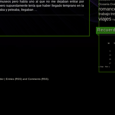
 museos pero había uno al que no me dejaban entrar por
Oceanía
Ovi
a pero supuestamente tenía que haber llegado temprano en la
romanc
eaba y peleaba, llegaban …
trabajo
tr
viajes
Yi
Recuer
M
T
6
13
20
27
« Sep
Nov »
der
|
Entries (RSS)
and
Comments (RSS)
.