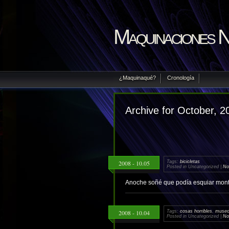
Maquinaciones 
¿Maquinaqué?
Cronología
Archive for October, 2
2008 - 10.05
Tags:
bicicletas
Posted in Uncategorized |
No
Anoche soñé que podía esquiar mont
2008 - 10.04
Tags:
cosas horribles
,
muse
Posted in Uncategorized |
No