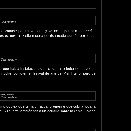
 Comments »
a colarse por mi ventana y yo no lo permitía. Aparecían
s ex novia), y ella muerta de risa pedía perdón por lo del
 Comments »
o que había instalaciones en casas alrededor de la ciudad
a noche (como en el festival de arte del Mar Interior pero de
lores
,
viajes
 Comments »
ento dúplex que tenía un acuario enorme que cubría toda la
o. Su cuarto también tenía un acuario sobre la cama. Estaba