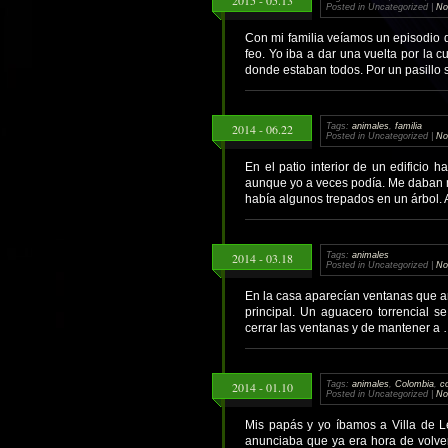
Posted in Uncategorized |
No
Con mi familia veíamos un episodio 
feo. Yo iba a dar una vuelta por la 
donde estaban todos. Por un pasillo
2014 - 06.22
Tags:
animales
,
familia
Posted in Uncategorized |
No
En el patio interior de un edificio h
aunque yo a veces podía. Me daban m
había algunos trepados en un árbol
2014 - 03.18
Tags:
animales
Posted in Uncategorized |
No
En la casa aparecían ventanas que an
principal. Un aguacero torrencial 
cerrar las ventanas y de mantener a
2014 - 01.10
Tags:
animales
,
Colombia
,
c
Posted in Uncategorized |
No
Mis papás y yo íbamos a Villa de L
anunciaba que ya era hora de volver