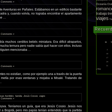
 Comments »
Oceanía
Ovi
romanc
de Aventuras en Pañales. Estábamos en un edificio bastante
trabajo
tr
cuadra y, cuando volvía, no lograba encontrar el apartamento
viajes
 se …
Yi
Recuer
 Comments »
abía muchos cerditos bebés miniatura. Era difícil atraparlos,
M
T
ucha ternura pero nadie sabía qué hacer con ellos. Incluso
. Alguien mencionaba …
3
10
17
24
31
 Comments »
« May
tes no existían, como por ejemplo una a través de la puerta
se metía por esas ventanas y mojaba a Misaki. Tratando de
 …
osas horribles
,
familia
,
Jesús Cossio
,
viajes
 Comments »
eyva. Teníamos un guía, que era Jesús Cossio. Jesús nos
 a Bogotá, pero mis papás tenían entendido que la partida