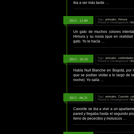
iba a ser más tarde …
2013 - 11.09
Tags:
animales
,
Himura
Posted in Uncategorized |
No
Un gato de muchos colores intentab
Himura y su novia (que en realidad e
gato. Yo le hacía …
2013 - 10.10
Tags:
animales
,
celebridades
Posted in Uncategorized |
No
Había Nuit Blanche en Bogotá, por l
que se podían visitar a lo largo de l
noche). Yo salía …
2013 - 06.21
Tags:
animales
,
Cavorite
,
co
Posted in Uncategorized |
No
Cavorite se iba a vivir a un apartam
pared y llegaba hasta el segundo pis
lleno de pececitos y moluscos …