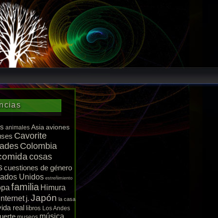
ncias
s
Asia
aviones
animales
Cavorite
uses
dades
Colombia
comida
cosas
s
cuestiones de género
tados Unidos
estreñimiento
familia
opa
Himura
Japón
Internet
j.
la casa
vida real
libros
Los Andes
uerte
música
museos