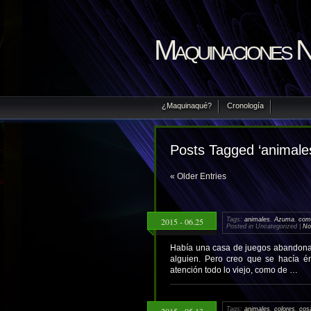
Maquinaciones 
¿Maquinaqué?
Cronología
Posts Tagged ‘animale
« Older Entries
2015 - 06.25
Tags:
animales
,
Azuma
,
com
Posted in Uncategorized |
No
Había una casa de juegos abandonad
alguien. Pero creo que se hacía én
atención todo lo viejo, como de …
2015 - 05.13
Tags:
animales
,
colores
,
cosa