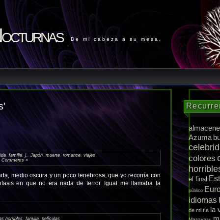
Nocturnas
De mi cabeza a su mesa.
s’
Recurre
almacene
Azuma
b
celebri
ida
,
familia
,
j.
,
Japón
,
muerte
,
romance
,
viajes
colores
 Comments »
horrible
a, medio oscura y un poco tenebrosa, que yo recorría con
Es
el final
fasis en que no era nada de terror. Igual me llamaba la
Eur
público
idiomas
la 
de mi tía
m
s horribles
,
familia
,
películas
Masayasu