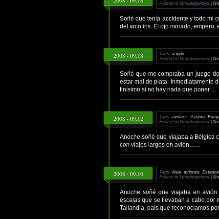
Posted in Uncategorized |
No
Soñé que tenía accidente y todo mi 
del arco iris. El ojo morado, empero
2008 - 09.18
Tags:
Japón
Posted in Uncategorized |
No
Soñé que me compraba un juego de p
estar mal de plata. Inmediatamente d
finísimo si no hay nada que poner …
2008 - 09.12
Tags:
aviones
,
Azuma
,
Euro
Posted in Uncategorized |
No
Anoche soñé que viajaba a Bélgica 
con viajes largos en avión……
2008 - 09.10
Tags:
Asia
,
aviones
,
Estados
Posted in Uncategorized |
No
Anoche soñé que viajaba en avión c
escalas que se llevaban a cabo por m
Tailandia, país que reconocíamos po