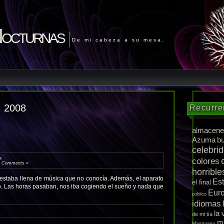
Nocturnas
De mi cabeza a su mesa.
, 2008
Recurre
almacene
Azuma
b
celebri
a
colores
 Comments »
horrible
 estaba llena de música que no conocía. Además, el aparato
Es
el final
. Las horas pasaban, nos iba cogiendo el sueño y nada que
Eur
público
idiomas
la 
de mi tía
m
Masayasu