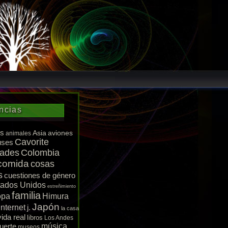
ncias
s
Asia
aviones
animales
Cavorite
uses
dades
Colombia
comida
cosas
s
cuestiones de género
tados Unidos
estreñimiento
familia
opa
Himura
Japón
Internet
j.
la casa
vida real
libros
Los Andes
uerte
música
museos