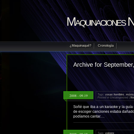
Maquinaciones 
¿Maquinaqué?
Cronología
Archive for September
2008 - 09.19
Tags:
cosas horribles
,
músic
Posted in Uncategorized |
No
Soñé que iba a un karaoke y la guía
de escoger canciones estaba dañado
podíamos cantar.…
2008 - 09.18
Tags:
colores