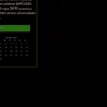
películas
palabras
dio
e
SFR
ropa
Suramérica
enes
ukulele
universidades
n
do
September 2008
W
T
F
S
S
2
3
4
5
6
7
9
10
11
12
13
14
16
17
18
19
20
21
23
24
25
26
27
28
30