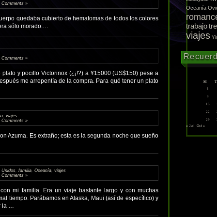
 Comments »
Oceanía
Ovi
romanc
cuerpo quedaba cubierto de hematomas de todos los colores
trabajo
tr
, era sólo morado.…
viajes
Yi
Recuer
 Comments »
lato y pocillo Victorinox (¿¡!?) a ¥15000 (US$150) pese a
espués me arrepentía de la compra. Para qué tener un plato
M
T
1
8
15
22
pa
,
viajes
29
 Comments »
« Jul
Oct »
con Azuma. Es extraño; esta es la segunda noche que sueño
 Unidos
,
familia
,
Oceanía
,
viajes
 Comments »
on mi familia. Era un viaje bastante largo y con muchas
al tiempo. Parábamos en Alaska, Maui (así de específico) y
r la …