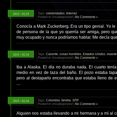
2015 - 02.25
Tags:
celebridades
,
Internet
Posted in Uncategorized |
No Comments »
Conocía a Mark Zuckerberg. Era un tipo genial. Yo le 
de persona de la que yo querría ser amiga, pero qu
muy ocupado y nunca podríamos hablar. Me decía qu
2015 - 02.18
Tags:
Cavorite
,
cosas horribles
,
Estados Unidos
,
muerte
Posted in Uncategorized |
No Comments »
Iba a Alaska. El día no duraba nada. El cuarto tení
medio en vez de taza del baño. El pozo estaba tapa
pero al destaparlo encontraba que estaba lleno de 
…
2015 - 02.16
Tags:
Colombia
,
familia
,
SFR
Posted in Uncategorized |
No Comments »
Alguien nos estaba llevando a mi hermana y a mí al co