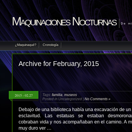
Maquinaciones Nocturnas
De m
¿Maquinaqué?
Cronología
Archive for February, 2015
2015 - 02.27
Tags:
familia
,
museos
Posted in Uncategorized |
No Comments »
Debajo de una biblioteca había una excavación de un
esclavitud. Las estatuas se estaban desmorona
cobraban vida y nos acompañaban en el camino. A mi
muy duro ver …