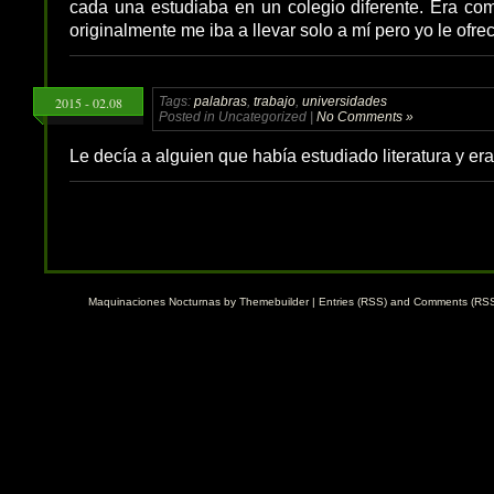
cada una estudiaba en un colegio diferente. Era co
originalmente me iba a llevar solo a mí pero yo le ofre
2015 - 02.08
Tags:
palabras
,
trabajo
,
universidades
Posted in Uncategorized |
No Comments »
Le decía a alguien que había estudiado literatura y era
Maquinaciones Nocturnas by
Themebuilder
|
Entries (RSS)
and
Comments (RS