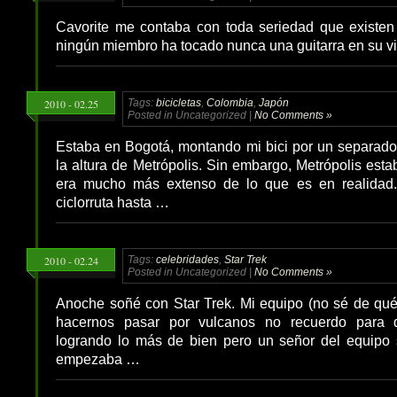
Cavorite me contaba con toda seriedad que existen 
ningún miembro ha tocado nunca una guitarra en su 
2010 - 02.25
Tags:
bicicletas
,
Colombia
,
Japón
Posted in Uncategorized |
No Comments »
Estaba en Bogotá, montando mi bici por un separador
la altura de Metrópolis. Sin embargo, Metrópolis esta
era mucho más extenso de lo que es en realidad
ciclorruta hasta …
2010 - 02.24
Tags:
celebridades
,
Star Trek
Posted in Uncategorized |
No Comments »
Anoche soñé con Star Trek. Mi equipo (no sé de qué
hacernos pasar por vulcanos no recuerdo para 
logrando lo más de bien pero un señor del equipo 
empezaba …