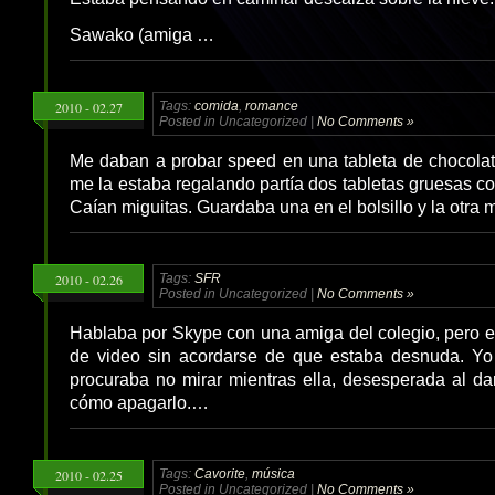
Sawako (amiga …
2010 - 02.27
Tags:
comida
,
romance
Posted in Uncategorized |
No Comments »
Me daban a probar speed en una tableta de chocolat
me la estaba regalando partía dos tabletas gruesas co
Caían miguitas. Guardaba una en el bolsillo y la otra 
2010 - 02.26
Tags:
SFR
Posted in Uncategorized |
No Comments »
Hablaba por Skype con una amiga del colegio, pero el
de video sin acordarse de que estaba desnuda. Yo
procuraba no mirar mientras ella, desesperada al d
cómo apagarlo.…
2010 - 02.25
Tags:
Cavorite
,
música
Posted in Uncategorized |
No Comments »