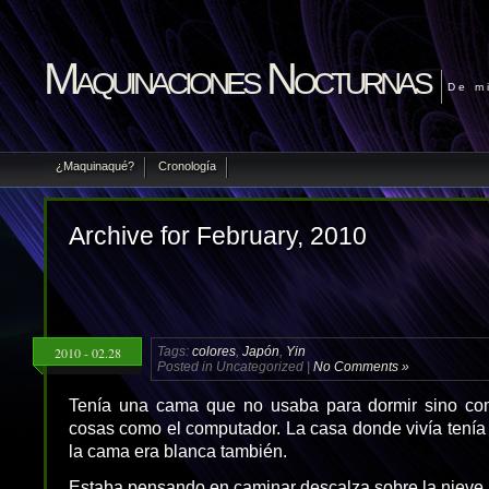
Maquinaciones Nocturnas
De m
¿Maquinaqué?
Cronología
Archive for February, 2010
2010 - 02.28
Tags:
colores
,
Japón
,
Yin
Posted in Uncategorized |
No Comments »
Tenía una cama que no usaba para dormir sino co
cosas como el computador. La casa donde vivía tenía
la cama era blanca también.
Estaba pensando en caminar descalza sobre la nieve.