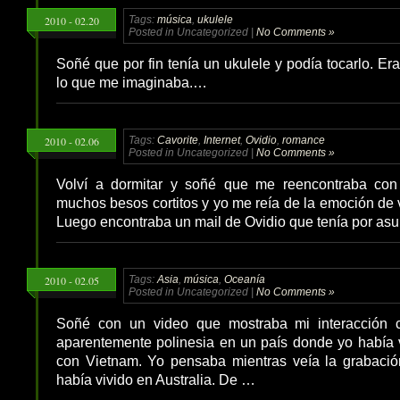
2010 - 02.20
Tags:
música
,
ukulele
Posted in Uncategorized |
No Comments »
Soñé que por fin tenía un ukulele y podía tocarlo. Er
lo que me imaginaba.…
2010 - 02.06
Tags:
Cavorite
,
Internet
,
Ovidio
,
romance
Posted in Uncategorized |
No Comments »
Volví a dormitar y soñé que me reencontraba con
muchos besos cortitos y yo me reía de la emoción de v
Luego encontraba un mail de Ovidio que tenía por asunt
2010 - 02.05
Tags:
Asia
,
música
,
Oceanía
Posted in Uncategorized |
No Comments »
Soñé con un video que mostraba mi interacción
aparentemente polinesia en un país donde yo había vi
con Vietnam. Yo pensaba mientras veía la grabaci
había vivido en Australia. De …