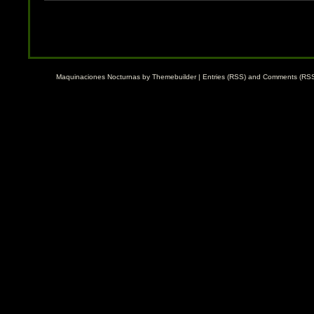
Maquinaciones Nocturnas by
Themebuilder
|
Entries (RSS)
and
Comments (RS