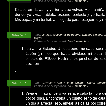
Posted in Uncategorized |
No Comments »
Estaba en Hawaii y ya tenía que volver. Mei, la niña 
donde yo vivía, hablaba español perfecto y yo hast
Mis papás y mi tía habían llegado para recogerme y 
2014 - 04.10
Tags:
comida
,
cuestiones de género
,
Estados Unidos
,
I
viajes
Posted in Uncategorized |
No Comments »
Iba a ir a Estados Unidos pero me daba cuen
Japón (¡!)— de que había olvidado mi plata. 
billetes de ¥1000. Pedía unos pinchos de sus
decir en
…
2014 - 02.17
Tags:
Cavorite
,
el final
,
Estados Unidos
,
Himura
,
roman
Posted in Uncategorized |
No Comments »
Vivía en Hawaii pero ya se acercaba la hora 
pocos días. Encontraba un cuarto lleno de caja
un día a arreglar eso, enviar las cajas por corre