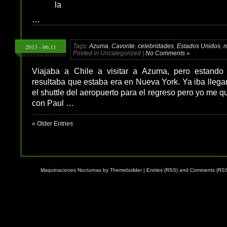
la
…
2013 - 06.11
Tags:
Azuma
,
Cavorite
,
celebridades
,
Estados Unidos
,
r
Posted in Uncategorized |
No Comments »
Viajaba a Chile a visitar a Azuma, pero estando
resultaba que estaba era en Nueva York. Ya iba llega
el shuttle del aeropuerto para el regreso pero yo me
con Paul …
« Older Entries
Maquinaciones Nocturnas by
Themebuilder
|
Entries (RSS)
and
Comments (RS