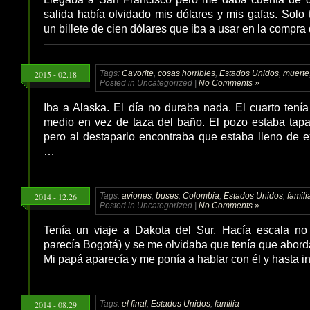
salida había olvidado mis dólares y mis gafas. Solo 
un billete de cien dólares que iba a usar en la compr
2015 - 02.18
Tags:
Cavorite
,
cosas horribles
,
Estados Unidos
,
muerte
Posted in Uncategorized |
No Comments »
Iba a Alaska. El día no duraba nada. El cuarto tení
medio en vez de taza del baño. El pozo estaba tapa
pero al destaparlo encontraba que estaba lleno de 
…
2014 - 12.26
Tags:
aviones
,
buses
,
Colombia
,
Estados Unidos
,
famili
Posted in Uncategorized |
No Comments »
Tenía un viaje a Dakota del Sur. Hacía escala n
parecía Bogotá) y se me olvidaba que tenía que aborda
Mi papá aparecía y me ponía a hablar con él y hasta 
2014 - 08.29
Tags:
el final
,
Estados Unidos
,
familia