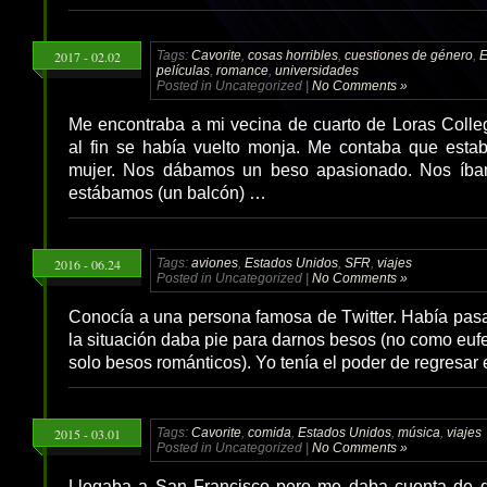
2017 - 02.02
Tags:
Cavorite
,
cosas horribles
,
cuestiones de género
,
E
películas
,
romance
,
universidades
Posted in Uncategorized |
No Comments »
Me encontraba a mi vecina de cuarto de Loras Colle
al fin se había vuelto monja. Me contaba que esta
mujer. Nos dábamos un beso apasionado. Nos íbam
estábamos (un balcón) …
2016 - 06.24
Tags:
aviones
,
Estados Unidos
,
SFR
,
viajes
Posted in Uncategorized |
No Comments »
Conocía a una persona famosa de Twitter. Había pas
la situación daba pie para darnos besos (no como eu
solo besos románticos). Yo tenía el poder de regresar 
2015 - 03.01
Tags:
Cavorite
,
comida
,
Estados Unidos
,
música
,
viajes
Posted in Uncategorized |
No Comments »
Llegaba a San Francisco pero me daba cuenta de q