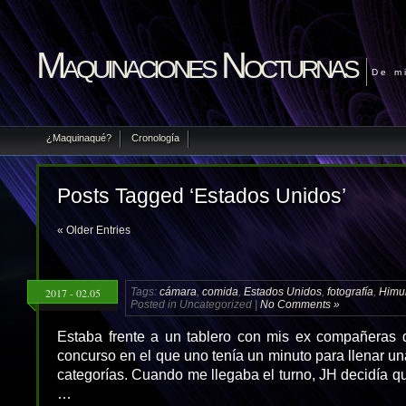
Maquinaciones Nocturnas
De m
¿Maquinaqué?
Cronología
Posts Tagged ‘Estados Unidos’
« Older Entries
2017 - 02.05
Tags:
cámara
,
comida
,
Estados Unidos
,
fotografía
,
Himu
Posted in Uncategorized |
No Comments »
Estaba frente a un tablero con mis ex compañeras 
concurso en el que uno tenía un minuto para llenar una
categorías. Cuando me llegaba el turno, JH decidía que
…