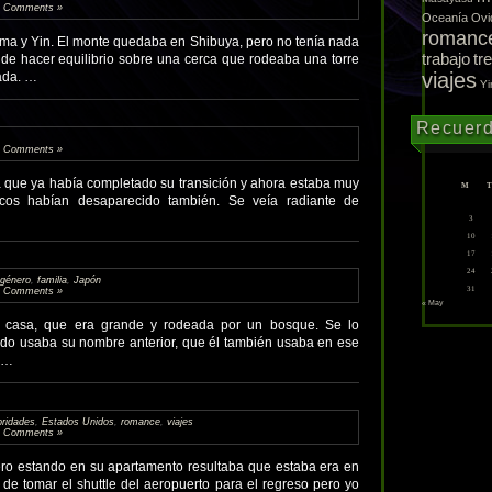
 Comments »
Oceanía
Ovi
romanc
ma y Yin. El monte quedaba en Shibuya, pero no tenía nada
trabajo
tr
 de hacer equilibrio sobre una cerca que rodeaba una torre
viajes
ada. …
Yi
Recuer
 Comments »
que ya había completado su transición y ahora estaba muy
M
T
ricos habían desaparecido también. Se veía radiante de
3
10
17
24
 género
,
familia
,
Japón
31
 Comments »
« May
casa, que era grande y rodeada por un bosque. Se lo
edo usaba su nombre anterior, que él también usaba en ese
, …
bridades
,
Estados Unidos
,
romance
,
viajes
 Comments »
pero estando en su apartamento resultaba que estaba era en
de tomar el shuttle del aeropuerto para el regreso pero yo