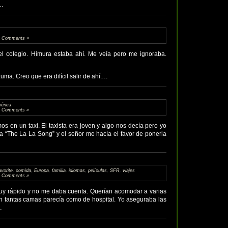
 …
 Comments »
el colegio. Himura estaba ahí. Me veía pero me ignoraba.
ma. Creo que era difícil salir de ahí.…
érica
 Comments »
os en un taxi. El taxista era joven y algo nos decía pero yo
a “The La La Song” y el señor me hacía el favor de ponerla
vorite
,
comida
,
Europa
,
familia
,
idiomas
,
películas
,
SFR
,
viajes
 Comments »
uy rápido y no me daba cuenta. Querían acomodar a varias
on tantas camas parecía como de hospital. Yo aseguraba las
…