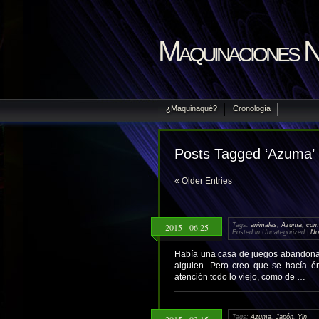
Maquinaciones 
¿Maquinaqué?
Cronología
Posts Tagged ‘Azuma’
« Older Entries
2015 - 06.25
Tags:
animales
,
Azuma
,
com
Posted in Uncategorized |
No
Había una casa de juegos abandonad
alguien. Pero creo que se hacía én
atención todo lo viejo, como de …
2015 - 03.15
Tags:
Azuma
,
Japón
,
Yin