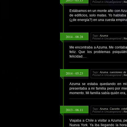
Posted in Uncategorized |
No
Estábamos en un monte alto con Azu
de edificios, solo matas. Yo hablaba
(¿de energía?) en una cuesta empin
2014 - 08.28
Tags:
Azuma
Posted in Uncategorized |
No
Me encontraba a Azuma. Me contaba 
feliz. Que los problemas psiquiát
felicidad.…
2014 - 05.23
Tags:
Azuma
,
cuestiones de
Posted in Uncategorized |
No
Azuma se estaba quedando en mi 
presentaba a mi familia pero por mi
momento. Mi familia sabía quién era
2013 - 06.11
Tags:
Azuma
,
Cavorite
,
cele
Posted in Uncategorized |
No
Viajaba a Chile a visitar a Azuma, 
Nueva York. Ya iba llegando la hora 