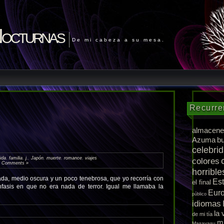
Nocturnas
De mi cabeza a su mesa.
Recurre
almacene
Azuma
b
celebri
ida
,
familia
,
j.
,
Japón
,
muerte
,
romance
,
viajes
colores
 Comments »
horrible
a, medio oscura y un poco tenebrosa, que yo recorría con
Es
el final
fasis en que no era nada de terror. Igual me llamaba la
Eur
público
idiomas
la 
de mi tía
m
Masayasu