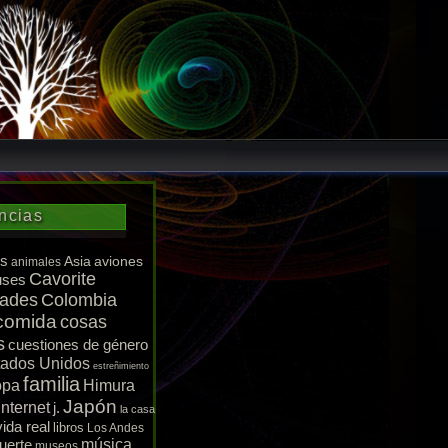
ncias
s
Asia
aviones
animales
Cavorite
uses
dades
Colombia
comida
cosas
s
cuestiones de género
tados Unidos
estreñimiento
familia
opa
Himura
Japón
Internet
j.
la casa
vida real
libros
Los Andes
uerte
música
museos