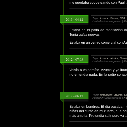
me quedaba coqueteando con Paul
2013 - 04.12
Tags:
Azuma
,
Himura
,
SFR
Posted in Uncategorized |
No
Estaba en el patio de meditación d
Tenía gafas nuevas.
Estaba en un centro comercial con Azu
2012 - 07.03
Tags:
Azuma
,
música
,
Suram
Posted in Uncategorized |
No
Volvía a Valparaíso. Azuma y yo íbam
no entendía nada. En la radio sonab
…
2012 - 06.17
Tags:
almacenes
,
Azuma
,
Ca
Posted in Uncategorized |
No
Estaba en Londres. El día pasaba m
niñas del curso en mi cuarto, que c
más amplia. Pretendía salir pero ya 