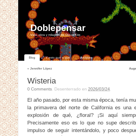
Doblepensar
Vida, obra y milagros de Olavia Kite.
Blog
Y esto qué o qué
Archives
«
Jennifer López
Auge
Wisteria
0
Comments
. Desenterrado en
2026/03/24
.
El año pasado, por esta misma época, tenía mu
la primavera del norte de California es una 
explosión de qué, ¿floral? ¡Si aquí siem
Precisamente eso es lo que no supe describ
impulso de seguir intentándolo, y poco despu