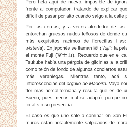
Pero hela aquí de nuevo, imposible de igno
frente al computador, tratando de explicar q
difícil de pasar por alto cuando salgo a la calle 
Por las cercas, y a veces alrededor de las
entorchan gruesos nudos leñosos de donde cue
más exquisitos racimos de florecillas lilas:
wisteria
). En japonés se llaman 藤 (
“fuji”
; la pa
el monte Fuji (富士山). Recuerdo que en el ca
Tsukuba había una pérgola de glicinias a la ori
como telón de fondo de algunos conciertos estud
más veraniegas. Mientras tanto, acá s
inflorescencias del
orgullo de Madeira
. Vaya no
flor más norcaliforniana y resulta que es de u
Bueno, pues menos mal se adaptó, porque no 
local sin su presencia.
El caso es que uno sale a caminar en San Fra
muros están notablemente salpicados de mora