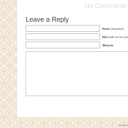
No Comments
Leave a Reply
Name
(required)
Mail
(will not be pu
Website
Power