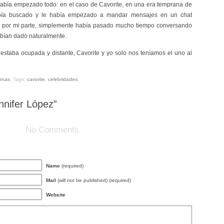
bía empezado todo: en el caso de Cavorite, en una era temprana de
había buscado y le había empezado a mandar mensajes en un chat
o, por mi parte, simplemente había pasado mucho tiempo conversando
habían dado naturalmente.
estaba ocupada y distante, Cavorite y yo solo nos teníamos el uno al
rnas
.
Tags:
cavorite
,
celebridades
.
nifer López”
No Comments
Name
(required)
Mail
(will not be published) (required)
Website