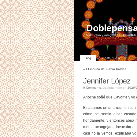
Doblepensa
Vida, obra y milagros de Olavia Kite
Blog
Y esto qué o qué
«
El molino del Sabio Caldas
Jennifer López
0
Comments
. Desenterrado en
2026/
Anoche soñé que Cavorite y yo 
Estábamos en una reunión con m
cómo se sentía estar casado
hondamente, y entonces abría m
mente acongojada invocaba el r
casi no la vemos, explicaba yo