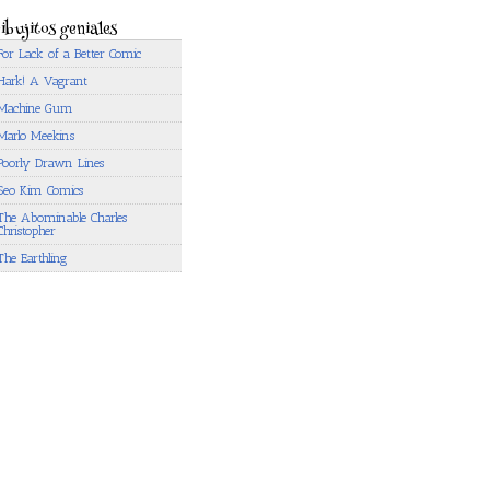
ibujitos geniales
For Lack of a Better Comic
Hark! A Vagrant
Machine Gum
Marlo Meekins
Poorly Drawn Lines
Seo Kim Comics
The Abominable Charles
Christopher
The Earthling