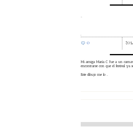
…
0
201
Mi amiga María C. fue a un carna
encontrarse con que el festival ya 
Este dibujo me lo …