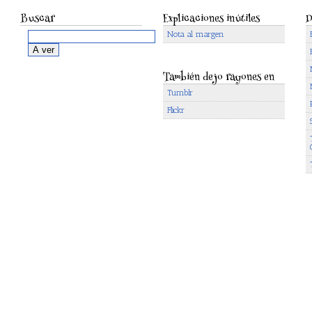
Buscar
Explicaciones inútiles
D
Nota al margen
También dejo rayones en
Tumblr
Flickr