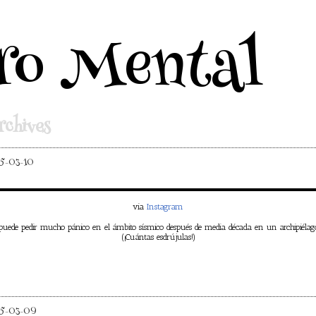
ro Mental
chives
5-03-10
via
Instagram
uede pedir mucho pánico en el ámbito sísmico después de media década en un archipiélago
(¡Cuántas esdrújulas!)
5-03-09