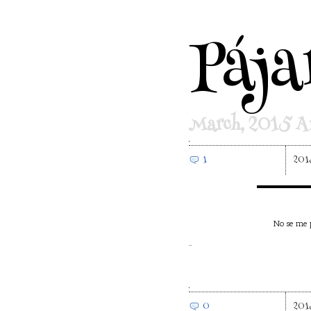
Pája
March, 2015 Ar
1
201
No se me p
…
0
201