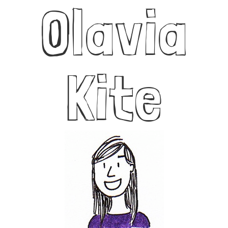
Olavia
Kite